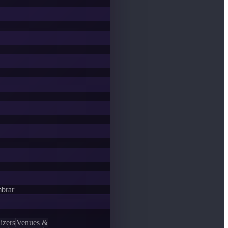
mbrar
izers
Venues &