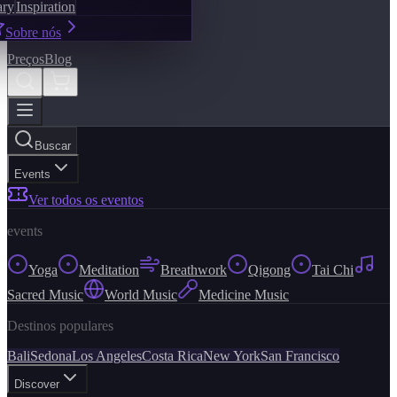
ary
Inspiration
Sobre nós
Preços
Blog
Buscar
Events
Ver todos os eventos
events
Yoga
Meditation
Breathwork
Qigong
Tai Chi
Sacred Music
World Music
Medicine Music
Destinos populares
Bali
Sedona
Los Angeles
Costa Rica
New York
San Francisco
Discover