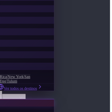
 Rica
New York
San
Tree
Tulum
Ver todos os destinos
Descobrir