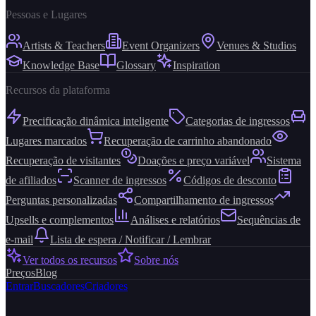
Pessoas e Lugares
Artists & Teachers
Event Organizers
Venues & Studios
Knowledge Base
Glossary
Inspiration
Recursos da plataforma
Precificação dinâmica inteligente
Categorias de ingressos
Lugares marcados
Recuperação de carrinho abandonado
Recuperação de visitantes
Doações e preço variável
Sistema
de afiliados
Scanner de ingressos
Códigos de desconto
Perguntas personalizadas
Compartilhamento de ingressos
Upsells e complementos
Análises e relatórios
Sequências de
e-mail
Lista de espera / Notificar / Lembrar
Ver todos os recursos
Sobre nós
Preços
Blog
Entrar
Buscadores
Criadores