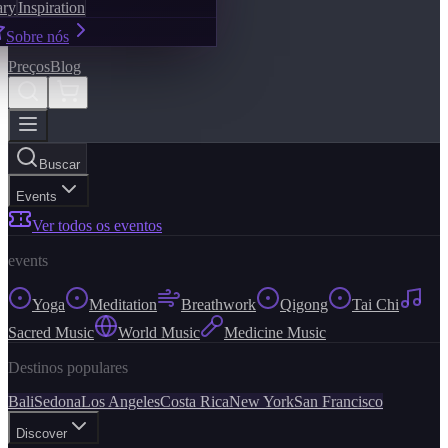
ary
Inspiration
Sobre nós
Preços
Blog
Buscar
Events
Ver todos os eventos
events
Yoga
Meditation
Breathwork
Qigong
Tai Chi
Sacred Music
World Music
Medicine Music
Destinos populares
Bali
Sedona
Los Angeles
Costa Rica
New York
San Francisco
Discover