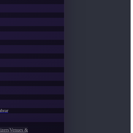
mbrar
izers
Venues &