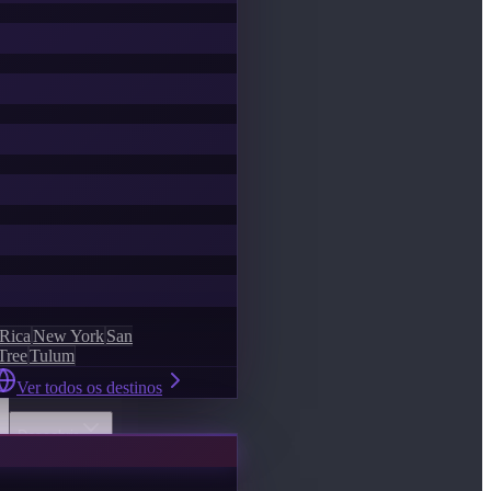
 Rica
New York
San
Tree
Tulum
Ver todos os destinos
Descobrir