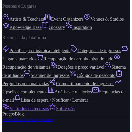
Pessoas e Lugares
Artists & Teachers
Event Organizers
Venues & Studios
Knowledge Base
Glossary
Inspiration
Recursos da plataforma
Precificação dinâmica inteligente
Categorias de ingressos
Lugares marcados
Recuperação de carrinho abandonado
Recuperação de visitantes
Doações e preço variável
Sistema
de afiliados
Scanner de ingressos
Códigos de desconto
Perguntas personalizadas
Compartilhamento de ingressos
Upsells e complementos
Análises e relatórios
Sequências de
e-mail
Lista de espera / Notificar / Lembrar
Ver todos os recursos
Sobre nós
Preços
Blog
Entrar
Buscadores
Criadores