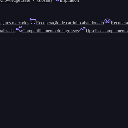
Knowledge Base
Glossary
Inspiration
ugares marcados
Recuperação de carrinho abandonado
Recuperaç
nalizadas
Compartilhamento de ingressos
Upsells e complemento