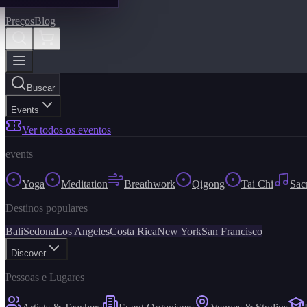
Preços
Blog
Buscar
Events
Ver todos os eventos
events
Yoga
Meditation
Breathwork
Qigong
Tai Chi
Sac
Destinos populares
Bali
Sedona
Los Angeles
Costa Rica
New York
San Francisco
Discover
Pessoas e Lugares