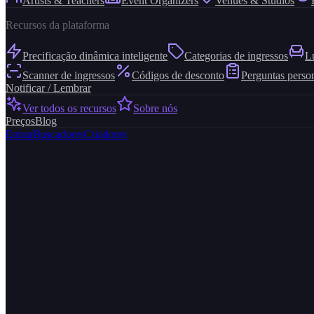
Artists & Teachers
Event Organizers
Venues & Studios
Recursos da plataforma
Precificação dinâmica inteligente
Categorias de ingressos
L
Scanner de ingressos
Códigos de desconto
Perguntas perso
Notificar / Lembrar
Ver todos os recursos
Sobre nós
Preços
Blog
Entrar
Buscadores
Criadores