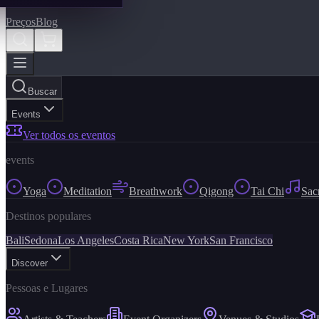
Preços
Blog
Buscar
Events
Ver todos os eventos
events
Yoga
Meditation
Breathwork
Qigong
Tai Chi
Sac
Destinos populares
Bali
Sedona
Los Angeles
Costa Rica
New York
San Francisco
Discover
Pessoas e Lugares