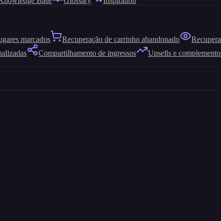
Knowledge Base
Glossary
Inspiration
ugares marcados
Recuperação de carrinho abandonado
Recuperaç
nalizadas
Compartilhamento de ingressos
Upsells e complemento