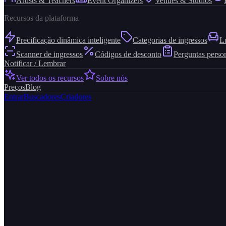
Artists & Teachers
Event Organizers
Venues & Studios
Recursos da plataforma
Precificação dinâmica inteligente
Categorias de ingressos
L
Scanner de ingressos
Códigos de desconto
Perguntas perso
Notificar / Lembrar
Ver todos os recursos
Sobre nós
Preços
Blog
Entrar
Buscadores
Criadores