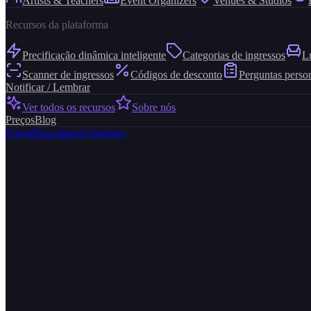
Artists & Teachers
Event Organizers
Venues & Studios
Recursos da plataforma
Precificação dinâmica inteligente
Categorias de ingressos
L
Scanner de ingressos
Códigos de desconto
Perguntas perso
Notificar / Lembrar
Ver todos os recursos
Sobre nós
Preços
Blog
Entrar
Buscadores
Criadores