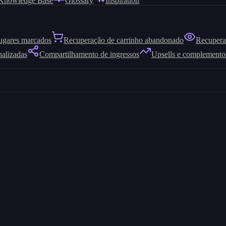
Knowledge Base
Glossary
Inspiration
ugares marcados
Recuperação de carrinho abandonado
Recuperaç
nalizadas
Compartilhamento de ingressos
Upsells e complemento