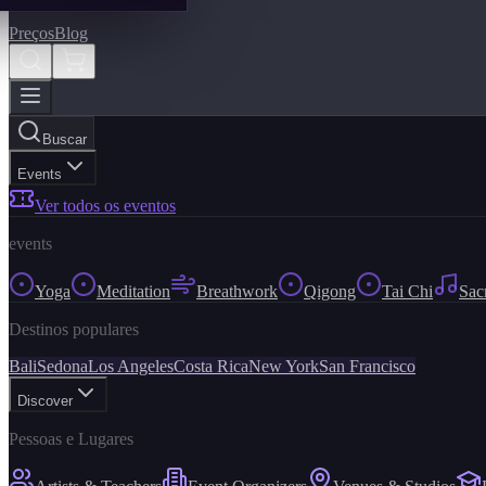
Preços
Blog
Buscar
Events
Ver todos os eventos
events
Yoga
Meditation
Breathwork
Qigong
Tai Chi
Sac
Destinos populares
Bali
Sedona
Los Angeles
Costa Rica
New York
San Francisco
Discover
Pessoas e Lugares