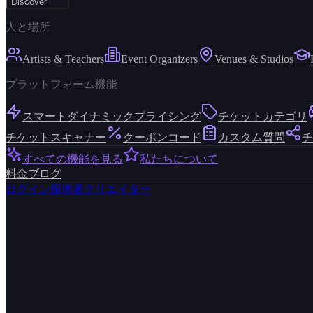
Discover
人と場所
Artists & Teachers
Event Organizers
Venues & Studios
プラットフォーム機能
スマートダイナミックプライシング
チケットカテゴリ
チケットスキャナー
クーポンコード
カスタム質問
チ
すべての機能を見る
私たちについて
料金
ブログ
ログイン
探求者
クリエイター