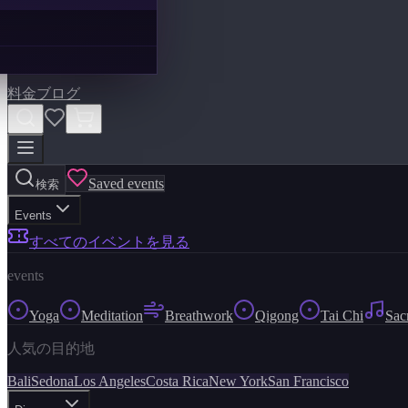
料金
ブログ
Saved events
検索
Events
すべてのイベントを見る
events
Yoga
Meditation
Breathwork
Qigong
Tai Chi
Sac
人気の目的地
Bali
Sedona
Los Angeles
Costa Rica
New York
San Francisco