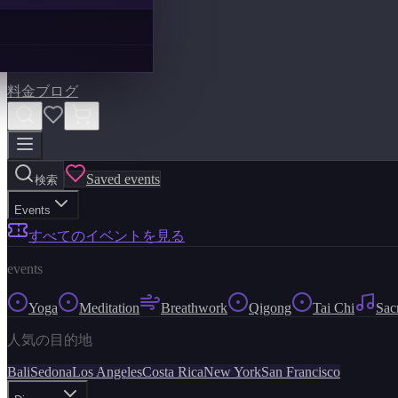
料金
ブログ
Saved events
検索
Events
すべてのイベントを見る
events
Yoga
Meditation
Breathwork
Qigong
Tai Chi
Sac
人気の目的地
Bali
Sedona
Los Angeles
Costa Rica
New York
San Francisco