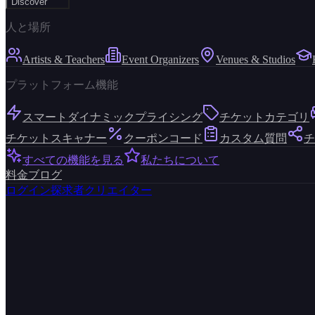
Discover
人と場所
Artists & Teachers
Event Organizers
Venues & Studios
プラットフォーム機能
スマートダイナミックプライシング
チケットカテゴリ
チケットスキャナー
クーポンコード
カスタム質問
チ
すべての機能を見る
私たちについて
料金
ブログ
ログイン
探求者
クリエイター