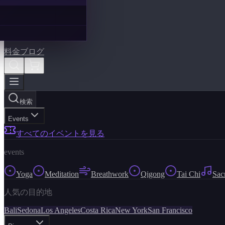
料金
ブログ
検索
Events
すべてのイベントを見る
events
Yoga
Meditation
Breathwork
Qigong
Tai Chi
Sac
人気の目的地
Bali
Sedona
Los Angeles
Costa Rica
New York
San Francisco