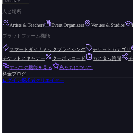
Discover
人と場所
Artists & Teachers
Event Organizers
Venues & Studios
プラットフォーム機能
スマートダイナミックプライシング
チケットカテゴリ
チケットスキャナー
クーポンコード
カスタム質問
チ
すべての機能を見る
私たちについて
料金
ブログ
ログイン
探求者
クリエイター