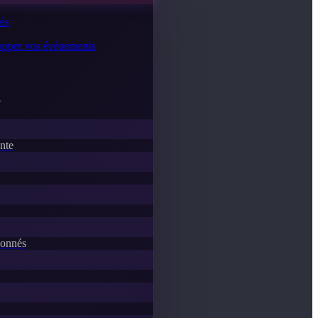
tés
lopper vos événements
e
ente
donnés