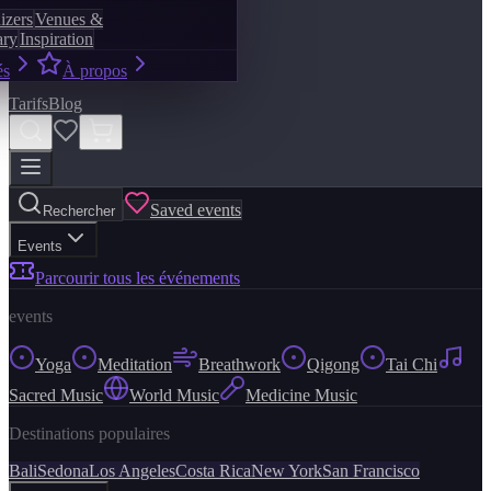
izers
Venues &
ary
Inspiration
és
À propos
Tarifs
Blog
Saved events
Rechercher
Events
Parcourir tous les événements
events
Yoga
Meditation
Breathwork
Qigong
Tai Chi
Sacred Music
World Music
Medicine Music
Destinations populaires
Bali
Sedona
Los Angeles
Costa Rica
New York
San Francisco