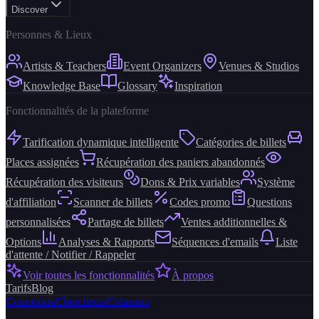
Discover
Personnes & Lieux
Artists & Teachers
Event Organizers
Venues & Studios
Knowledge Base
Glossary
Inspiration
Fonctionnalités de la plateforme
Tarification dynamique intelligente
Catégories de billets
Places assignées
Récupération des paniers abandonnés
Récupération des visiteurs
Dons & Prix variables
Système
d'affiliation
Scanner de billets
Codes promo
Questions
personnalisées
Partage de billets
Ventes additionnelles &
Options
Analyses & Rapports
Séquences d'emails
Liste
d'attente / Notifier / Rappeler
Voir toutes les fonctionnalités
À propos
Tarifs
Blog
Connexion
Chercheurs
Créateurs