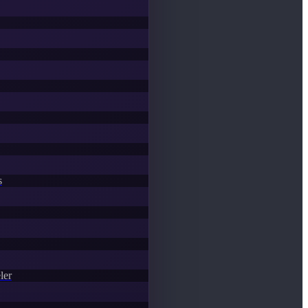
s
ler