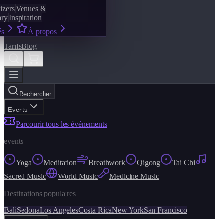
izers
Venues &
ary
Inspiration
és
À propos
Tarifs
Blog
Rechercher
Events
Parcourir tous les événements
events
Yoga
Meditation
Breathwork
Qigong
Tai Chi
Sacred Music
World Music
Medicine Music
Destinations populaires
Bali
Sedona
Los Angeles
Costa Rica
New York
San Francisco