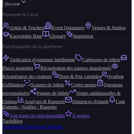
Discover
Personnes & Lieux
Artists & Teachers
Event Organizers
Venues & Studios
Knowledge Base
Glossary
Inspiration
Fonctionnalités de la plateforme
Tarification dynamique intelligente
Catégories de billets
Places assignées
Récupération des paniers abandonnés
Récupération des visiteurs
Dons & Prix variables
Système
d'affiliation
Scanner de billets
Codes promo
Questions
personnalisées
Partage de billets
Ventes additionnelles &
Options
Analyses & Rapports
Séquences d'emails
Liste
d'attente / Notifier / Rappeler
Voir toutes les fonctionnalités
À propos
Tarifs
Blog
Connexion
Chercheurs
Créateurs