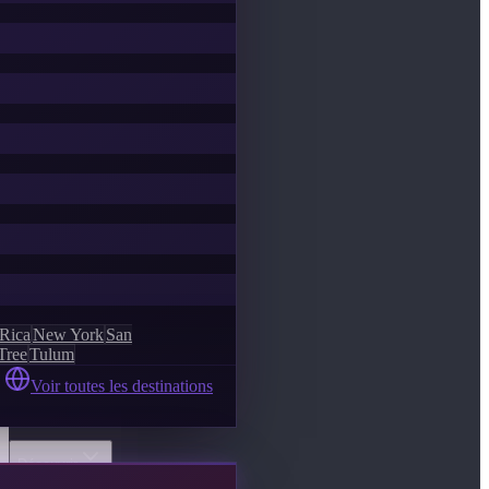
 Rica
New York
San
Tree
Tulum
Voir toutes les destinations
Découvrir