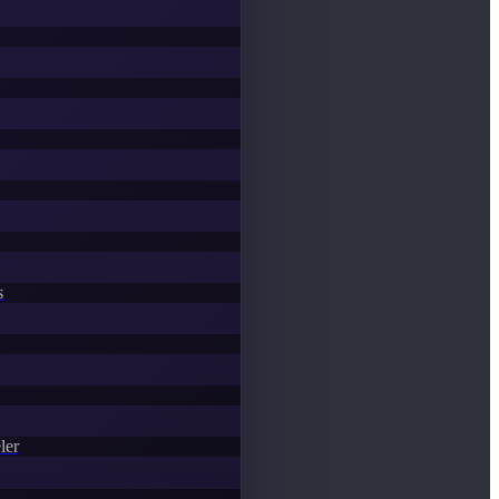
s
ler