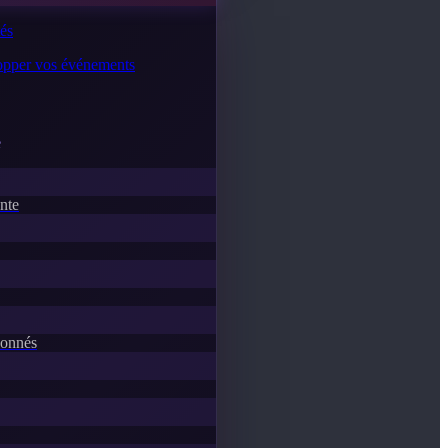
tés
lopper vos événements
e
ente
donnés