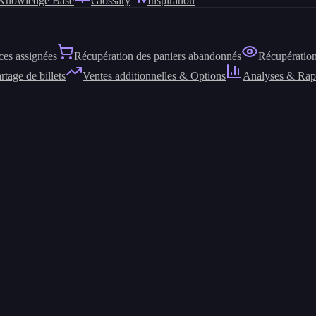
Knowledge Base
Glossary
Inspiration
ces assignées
Récupération des paniers abandonnés
Récupération
rtage de billets
Ventes additionnelles & Options
Analyses & Rap