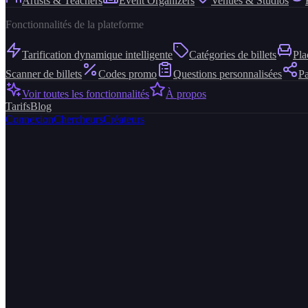
Artists & Teachers
Event Organizers
Venues & Studios
Fonctionnalités de la plateforme
Tarification dynamique intelligente
Catégories de billets
Pla
Scanner de billets
Codes promo
Questions personnalisées
Pa
Voir toutes les fonctionnalités
À propos
Tarifs
Blog
Connexion
Chercheurs
Créateurs