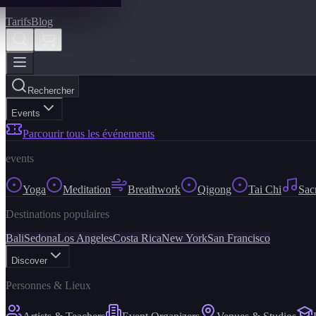
Tarifs
Blog
Rechercher
Events
Parcourir tous les événements
events
Yoga
Meditation
Breathwork
Qigong
Tai Chi
Sac
Destinations populaires
Bali
Sedona
Los Angeles
Costa Rica
New York
San Francisco
Discover
Personnes & Lieux