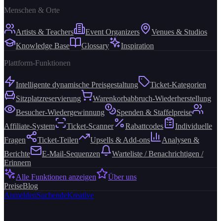
Menschen & Orte
Artists & Teachers
Event Organizers
Venues & Studios
Knowledge Base
Glossary
Inspiration
Plattform-Funktionen
Intelligente dynamische Preisgestaltung
Ticket-Kategorien
Sitzplatzreservierung
Warenkorbabbruch-Wiederherstellung
Besucher-Wiedergewinnung
Spenden & Staffelpreise
Affiliate-System
Ticket-Scanner
Rabattcodes
Individuelle
Fragen
Ticket-Teilen
Upsells & Add-ons
Analysen &
Berichte
E-Mail-Sequenzen
Warteliste / Benachrichtigen /
Erinnern
Alle Funktionen anzeigen
Über uns
Preise
Blog
Anmelden
Suchende
Kreative