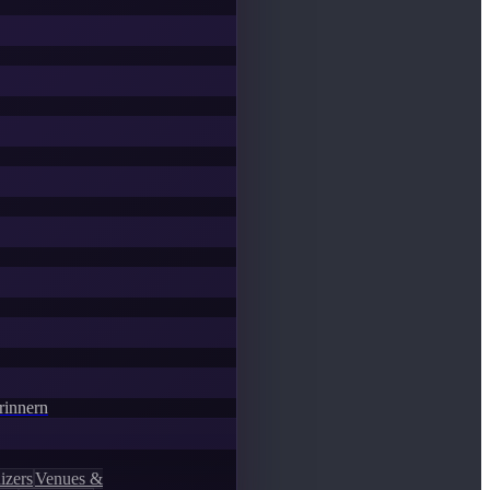
Erinnern
izers
Venues &