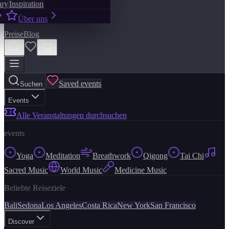
ary
Inspiration
Über uns
Preise
Blog
Saved events
Suchen
Events
Alle Veranstaltungen durchsuchen
events
Yoga
Meditation
Breathwork
Qigong
Tai Chi
Sacred Music
World Music
Medicine Music
Beliebte Reiseziele
Bali
Sedona
Los Angeles
Costa Rica
New York
San Francisco
Discover