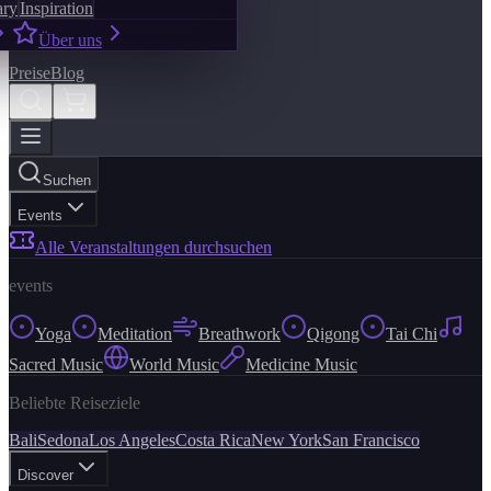
ary
Inspiration
Über uns
Preise
Blog
Suchen
Events
Alle Veranstaltungen durchsuchen
events
Yoga
Meditation
Breathwork
Qigong
Tai Chi
Sacred Music
World Music
Medicine Music
Beliebte Reiseziele
Bali
Sedona
Los Angeles
Costa Rica
New York
San Francisco
Discover