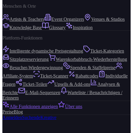
Menschen & Orte
Artists & Teachers
Event Organizers
Venues & Studios
Knowledge Base
Glossary
Inspiration
Plattform-Funktionen
Intelligente dynamische Preisgestaltung
Ticket-Kategorien
Sitzplatzreservierung
Warenkorbabbruch-Wiederherstellung
Besucher-Wiedergewinnung
Spenden & Staffelpreise
Affiliate-System
Ticket-Scanner
Rabattcodes
Individuelle
Fragen
Ticket-Teilen
Upsells & Add-ons
Analysen &
Berichte
E-Mail-Sequenzen
Warteliste / Benachrichtigen /
Erinnern
Alle Funktionen anzeigen
Über uns
Preise
Blog
Anmelden
Suchende
Kreative