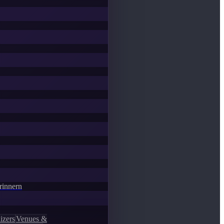
Erinnern
izers
Venues &