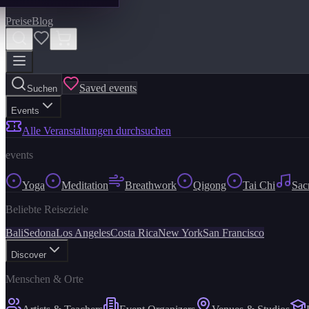
Preise
Blog
Saved events
Suchen
Events
Alle Veranstaltungen durchsuchen
events
Yoga
Meditation
Breathwork
Qigong
Tai Chi
Sac
Beliebte Reiseziele
Bali
Sedona
Los Angeles
Costa Rica
New York
San Francisco
Discover
Menschen & Orte