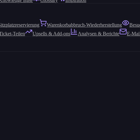
Knowledge Base
Glossary
Inspiration
Sitzplatzreservierung
Warenkorbabbruch-Wiederherstellung
Besu
Ticket-Teilen
Upsells & Add-ons
Analysen & Berichte
E-Mai