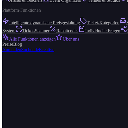
Artists & Teachers
Event Organizers
Venues & Studios
Plattform-Funktionen
Intelligente dynamische Preisgestaltung
Ticket-Kategorien
System
Ticket-Scanner
Rabattcodes
Individuelle Fragen
Alle Funktionen anzeigen
Über uns
Preise
Blog
Anmelden
Suchende
Kreative