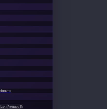
Erinnern
izers
Venues &