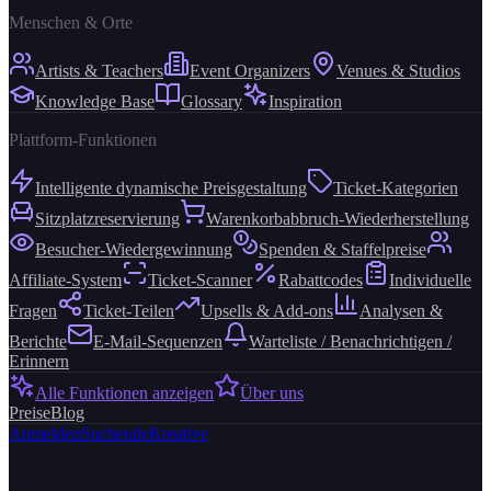
Menschen & Orte
Artists & Teachers
Event Organizers
Venues & Studios
Knowledge Base
Glossary
Inspiration
Plattform-Funktionen
Intelligente dynamische Preisgestaltung
Ticket-Kategorien
Sitzplatzreservierung
Warenkorbabbruch-Wiederherstellung
Besucher-Wiedergewinnung
Spenden & Staffelpreise
Affiliate-System
Ticket-Scanner
Rabattcodes
Individuelle
Fragen
Ticket-Teilen
Upsells & Add-ons
Analysen &
Berichte
E-Mail-Sequenzen
Warteliste / Benachrichtigen /
Erinnern
Alle Funktionen anzeigen
Über uns
Preise
Blog
Anmelden
Suchende
Kreative