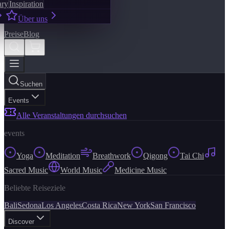
ary
Inspiration
Über uns
Preise
Blog
Suchen
Events
Alle Veranstaltungen durchsuchen
events
Yoga
Meditation
Breathwork
Qigong
Tai Chi
Sacred Music
World Music
Medicine Music
Beliebte Reiseziele
Bali
Sedona
Los Angeles
Costa Rica
New York
San Francisco
Discover