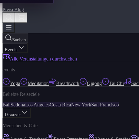
Preise
Blog
Suchen
Events
Alle Veranstaltungen durchsuchen
events
Yoga
Meditation
Breathwork
Qigong
Tai Chi
Sac
Beliebte Reiseziele
Bali
Sedona
Los Angeles
Costa Rica
New York
San Francisco
Discover
Menschen & Orte