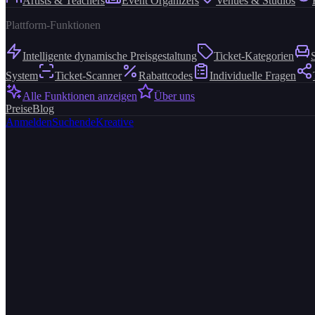
Artists & Teachers
Event Organizers
Venues & Studios
Plattform-Funktionen
Intelligente dynamische Preisgestaltung
Ticket-Kategorien
System
Ticket-Scanner
Rabattcodes
Individuelle Fragen
Alle Funktionen anzeigen
Über uns
Preise
Blog
Anmelden
Suchende
Kreative