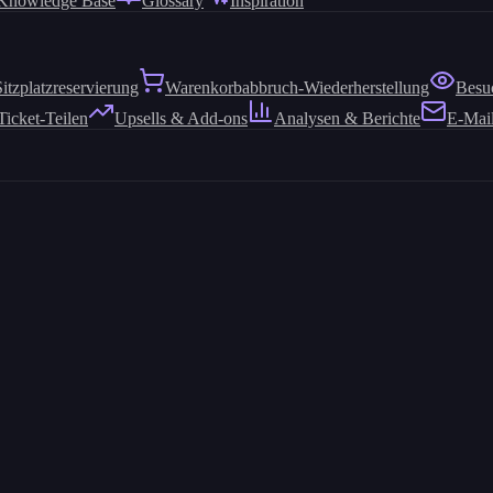
Knowledge Base
Glossary
Inspiration
Sitzplatzreservierung
Warenkorbabbruch-Wiederherstellung
Besu
Ticket-Teilen
Upsells & Add-ons
Analysen & Berichte
E-Mai