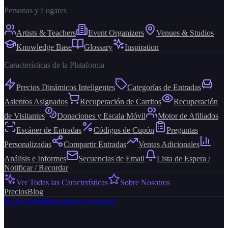
Personas y Lugares
Artists & Teachers
Event Organizers
Venues & Studios
Knowledge Base
Glossary
Inspiration
Características de la Plataforma
Precios Dinámicos Inteligentes
Categorías de Entradas
Asientos Asignados
Recuperación de Carritos
Recuperación
de Visitantes
Donaciones y Escala Móvil
Motor de Afiliados
Escáner de Entradas
Códigos de Cupón
Preguntas
Personalizadas
Compartir Entradas
Ventas Adicionales
Análisis e Informes
Secuencias de Email
Lista de Espera /
Notificar / Recordar
Ver Todas las Características
Sobre Nosotros
Precios
Blog
Iniciar sesión
Buscadores
Creadores