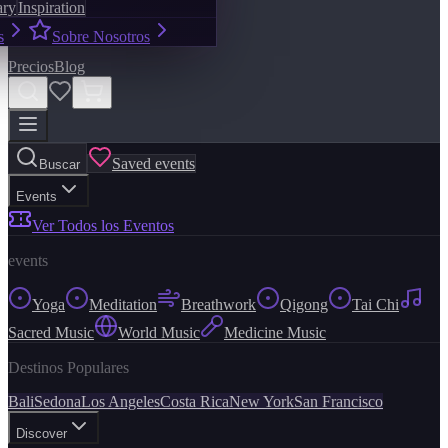
ary
Inspiration
s
Sobre Nosotros
Precios
Blog
Saved events
Buscar
Events
Ver Todos los Eventos
events
Yoga
Meditation
Breathwork
Qigong
Tai Chi
Sacred Music
World Music
Medicine Music
Destinos Populares
Bali
Sedona
Los Angeles
Costa Rica
New York
San Francisco
Discover