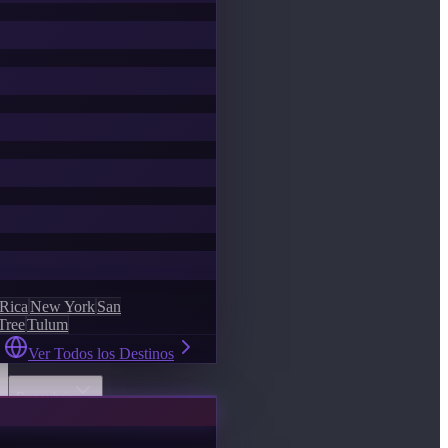
 Rica
New York
San
Tree
Tulum
Ver Todos los Destinos
Descubrir