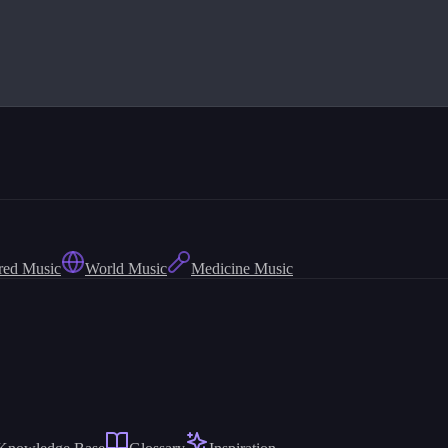
red Music
World Music
Medicine Music