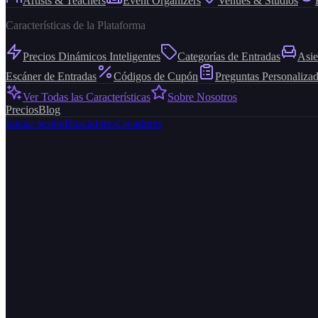
Artists & Teachers
Event Organizers
Venues & Studios
Características de la Plataforma
Precios Dinámicos Inteligentes
Categorías de Entradas
Asie
Escáner de Entradas
Códigos de Cupón
Preguntas Personaliza
Ver Todas las Características
Sobre Nosotros
Precios
Blog
Iniciar sesión
Buscadores
Creadores