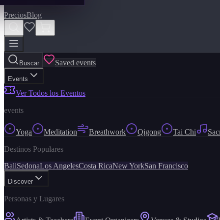
Precios
Blog
Saved events
Buscar
Events
Ver Todos los Eventos
events
Yoga
Meditation
Breathwork
Qigong
Tai Chi
Sac
Destinos Populares
Bali
Sedona
Los Angeles
Costa Rica
New York
San Francisco
Discover
Personas y Lugares