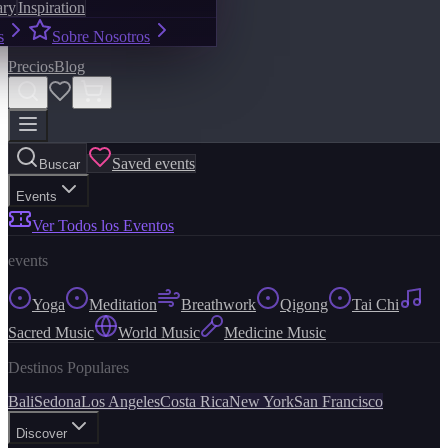
ary
Inspiration
s
Sobre Nosotros
Precios
Blog
Saved events
Buscar
Events
Ver Todos los Eventos
events
Yoga
Meditation
Breathwork
Qigong
Tai Chi
Sacred Music
World Music
Medicine Music
Destinos Populares
Bali
Sedona
Los Angeles
Costa Rica
New York
San Francisco
Discover