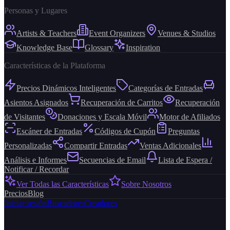
Personas y Lugares
Artists & Teachers
Event Organizers
Venues & Studios
Knowledge Base
Glossary
Inspiration
Características de la Plataforma
Precios Dinámicos Inteligentes
Categorías de Entradas
Asientos Asignados
Recuperación de Carritos
Recuperación
de Visitantes
Donaciones y Escala Móvil
Motor de Afiliados
Escáner de Entradas
Códigos de Cupón
Preguntas
Personalizadas
Compartir Entradas
Ventas Adicionales
Análisis e Informes
Secuencias de Email
Lista de Espera /
Notificar / Recordar
Ver Todas las Características
Sobre Nosotros
Precios
Blog
Iniciar sesión
Buscadores
Creadores