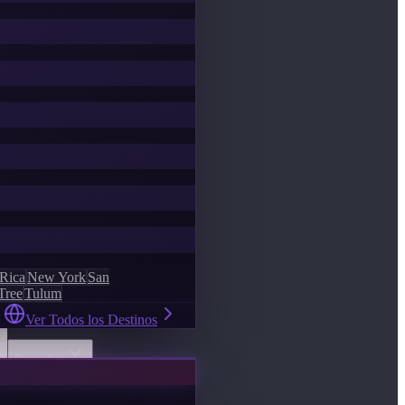
 Rica
New York
San
Tree
Tulum
Ver Todos los Destinos
Descubrir