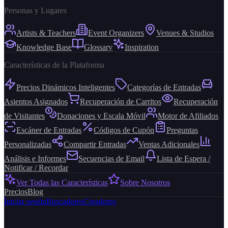
Personas y Lugares
Artists & Teachers
Event Organizers
Venues & Studios
Knowledge Base
Glossary
Inspiration
Características de la Plataforma
Precios Dinámicos Inteligentes
Categorías de Entradas
Asientos Asignados
Recuperación de Carritos
Recuperación
de Visitantes
Donaciones y Escala Móvil
Motor de Afiliados
Escáner de Entradas
Códigos de Cupón
Preguntas
Personalizadas
Compartir Entradas
Ventas Adicionales
Análisis e Informes
Secuencias de Email
Lista de Espera /
Notificar / Recordar
Ver Todas las Características
Sobre Nosotros
Precios
Blog
Iniciar sesión
Buscadores
Creadores