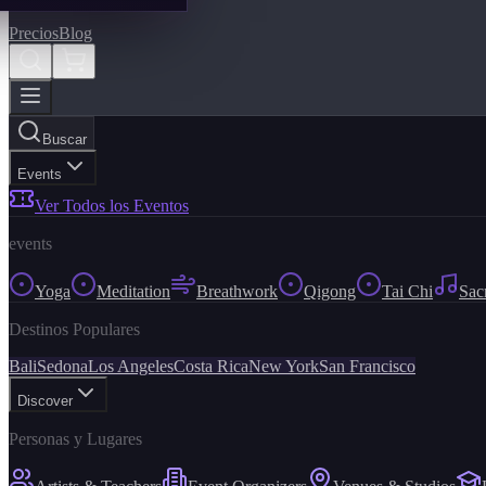
Precios
Blog
Buscar
Events
Ver Todos los Eventos
events
Yoga
Meditation
Breathwork
Qigong
Tai Chi
Sac
Destinos Populares
Bali
Sedona
Los Angeles
Costa Rica
New York
San Francisco
Discover
Personas y Lugares