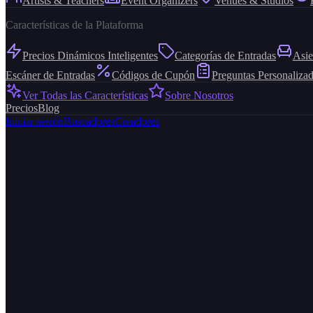
Artists & Teachers
Event Organizers
Venues & Studios
Características de la Plataforma
Precios Dinámicos Inteligentes
Categorías de Entradas
Asie
Escáner de Entradas
Códigos de Cupón
Preguntas Personaliza
Ver Todas las Características
Sobre Nosotros
Precios
Blog
Iniciar sesión
Buscadores
Creadores