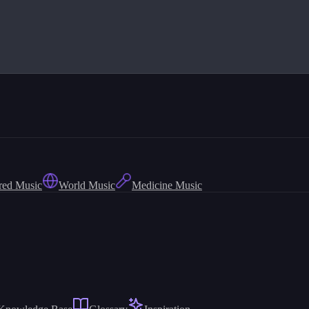
red Music
World Music
Medicine Music