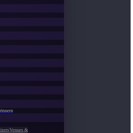
Erinnern
izers
Venues &