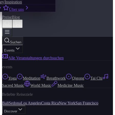
ary
Inspiration
Über uns
Preise
Blog
Suchen
Events
Alle Veranstaltungen durchsuchen
events
Yoga
Meditation
Breathwork
Qigong
Tai Chi
Sacred Music
World Music
Medicine Music
Beliebte Reiseziele
Bali
Sedona
Los Angeles
Costa Rica
New York
San Francisco
Discover