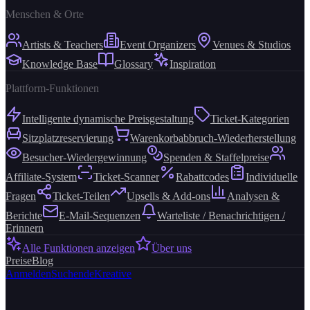
Menschen & Orte
Artists & Teachers
Event Organizers
Venues & Studios
Knowledge Base
Glossary
Inspiration
Plattform-Funktionen
Intelligente dynamische Preisgestaltung
Ticket-Kategorien
Sitzplatzreservierung
Warenkorbabbruch-Wiederherstellung
Besucher-Wiedergewinnung
Spenden & Staffelpreise
Affiliate-System
Ticket-Scanner
Rabattcodes
Individuelle
Fragen
Ticket-Teilen
Upsells & Add-ons
Analysen &
Berichte
E-Mail-Sequenzen
Warteliste / Benachrichtigen /
Erinnern
Alle Funktionen anzeigen
Über uns
Preise
Blog
Anmelden
Suchende
Kreative