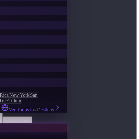
 Rica
New York
San
Tree
Tulum
Ver Todos los Destinos
Descubrir