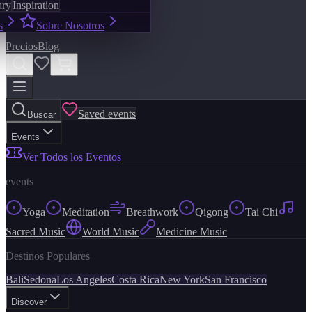
ary
Inspiration
s
Sobre Nosotros
Precios
Blog
Saved events
Buscar
Events
Ver Todos los Eventos
events
Yoga
Meditation
Breathwork
Qigong
Tai Chi
Sacred Music
World Music
Medicine Music
Destinos Populares
Bali
Sedona
Los Angeles
Costa Rica
New York
San Francisco
Discover