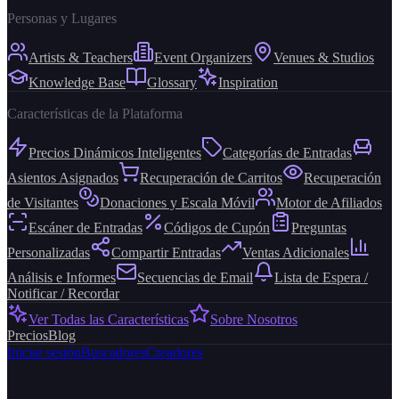
Personas y Lugares
Artists & Teachers
Event Organizers
Venues & Studios
Knowledge Base
Glossary
Inspiration
Características de la Plataforma
Precios Dinámicos Inteligentes
Categorías de Entradas
Asientos Asignados
Recuperación de Carritos
Recuperación
de Visitantes
Donaciones y Escala Móvil
Motor de Afiliados
Escáner de Entradas
Códigos de Cupón
Preguntas
Personalizadas
Compartir Entradas
Ventas Adicionales
Análisis e Informes
Secuencias de Email
Lista de Espera /
Notificar / Recordar
Ver Todas las Características
Sobre Nosotros
Precios
Blog
Iniciar sesión
Buscadores
Creadores