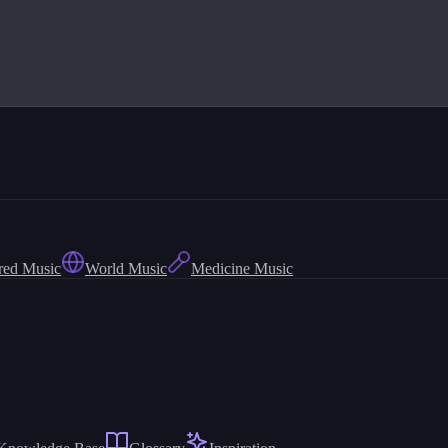
red Music
World Music
Medicine Music