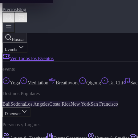
Precios
Blog
Buscar
Events
Ver Todos los Eventos
events
Yoga
Meditation
Breathwork
Qigong
Tai Chi
Sac
Destinos Populares
Bali
Sedona
Los Angeles
Costa Rica
New York
San Francisco
Discover
Personas y Lugares