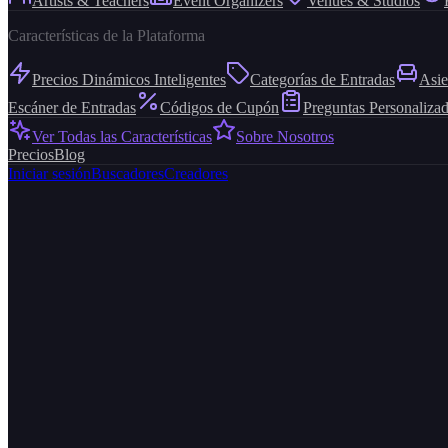
Artists & Teachers
Event Organizers
Venues & Studios
Características de la Plataforma
Precios Dinámicos Inteligentes
Categorías de Entradas
Asie
Escáner de Entradas
Códigos de Cupón
Preguntas Personaliza
Ver Todas las Características
Sobre Nosotros
Precios
Blog
Iniciar sesión
Buscadores
Creadores