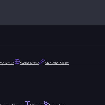
red Music
World Music
Medicine Music