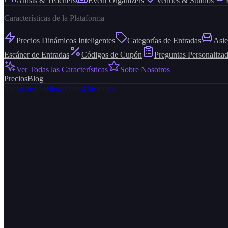
Artists & Teachers
Event Organizers
Venues & Studios
Características de la Plataforma
Precios Dinámicos Inteligentes
Categorías de Entradas
Asie
Escáner de Entradas
Códigos de Cupón
Preguntas Personaliza
Ver Todas las Características
Sobre Nosotros
Precios
Blog
Iniciar sesión
Buscadores
Creadores