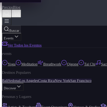
Precios
Blog
Buscar
Events
Ver Todos los Eventos
events
Yoga
Meditation
Breathwork
Qigong
Tai Chi
Sac
Destinos Populares
Bali
Sedona
Los Angeles
Costa Rica
New York
San Francisco
Discover
Personas y Lugares