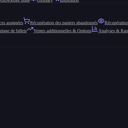
Knowledge Base
Glossary
Inspiration
ces assignées
Récupération des paniers abandonnés
Récupération
rtage de billets
Ventes additionnelles & Options
Analyses & Rap