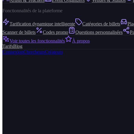
Artists & Teachers
Event Organizers
Venues & Studios
Fonctionnalités de la plateforme
Tarification dynamique intelligente
Catégories de billets
Pla
Scanner de billets
Codes promo
Questions personnalisées
Pa
Voir toutes les fonctionnalités
À propos
Tarifs
Blog
Connexion
Chercheurs
Créateurs