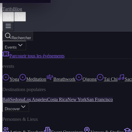
Tarifs
Blog
Rechercher
Events
Parcourir tous les événements
events
Yoga
Meditation
Breathwork
Qigong
Tai Chi
Sac
Destinations populaires
Bali
Sedona
Los Angeles
Costa Rica
New York
San Francisco
Discover
Personnes & Lieux