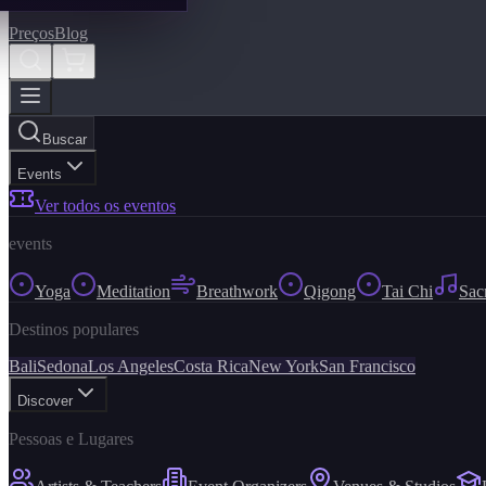
Preços
Blog
Buscar
Events
Ver todos os eventos
events
Yoga
Meditation
Breathwork
Qigong
Tai Chi
Sac
Destinos populares
Bali
Sedona
Los Angeles
Costa Rica
New York
San Francisco
Discover
Pessoas e Lugares