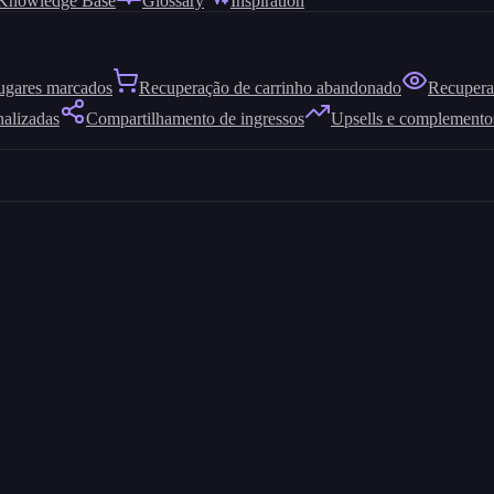
Knowledge Base
Glossary
Inspiration
ugares marcados
Recuperação de carrinho abandonado
Recuperaç
nalizadas
Compartilhamento de ingressos
Upsells e complemento