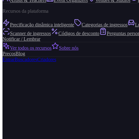
Artists & Teachers
Event Organizers
Venues & Studios
Recursos da plataforma
Precificação dinâmica inteligente
Categorias de ingressos
L
Scanner de ingressos
Códigos de desconto
Perguntas perso
Notificar / Lembrar
Ver todos os recursos
Sobre nós
Preços
Blog
Entrar
Buscadores
Criadores