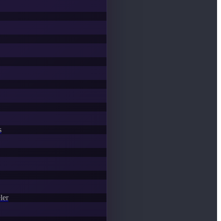
s
ler