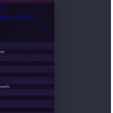
tés
lopper vos événements
e
ente
donnés