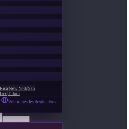
 Rica
New York
San
Tree
Tulum
Voir toutes les destinations
Découvrir