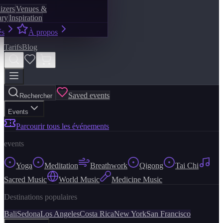
izers
Venues &
ary
Inspiration
és
À propos
Tarifs
Blog
Saved events
Rechercher
Events
Parcourir tous les événements
events
Yoga
Meditation
Breathwork
Qigong
Tai Chi
Sacred Music
World Music
Medicine Music
Destinations populaires
Bali
Sedona
Los Angeles
Costa Rica
New York
San Francisco