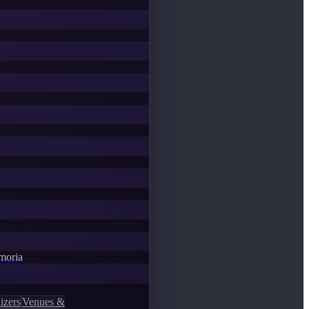
emoria
izers
Venues &