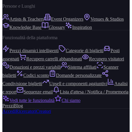
Persone e Luoghi
Artists & Teachers
Event Organizers
Venues & Studios
Knowledge Base
Glossary
Inspiration
Funzionalità della piattaforma
Prezzi dinamici intelligenti
Categorie di biglietti
Posti
assegnati
Recupero carrelli abbandonati
Recupero visitatori
Donazioni e prezzi variabili
Sistema affiliati
Scanner
biglietti
Codici sconto
Domande personalizzate
Condivisione biglietti
Upsell e componenti aggiuntivi
Analisi
e report
Sequenze email
Lista d'attesa / Notifica / Promemoria
Vedi tutte le funzionalità
Chi siamo
Prezzi
Blog
Accedi
Ricercatori
Creatori