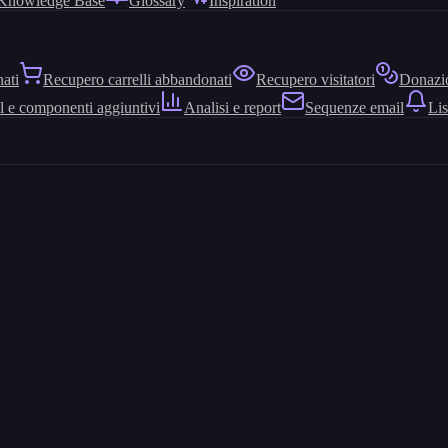
Knowledge Base
Glossary
Inspiration
nati
Recupero carrelli abbandonati
Recupero visitatori
Donazio
l e componenti aggiuntivi
Analisi e report
Sequenze email
Lis