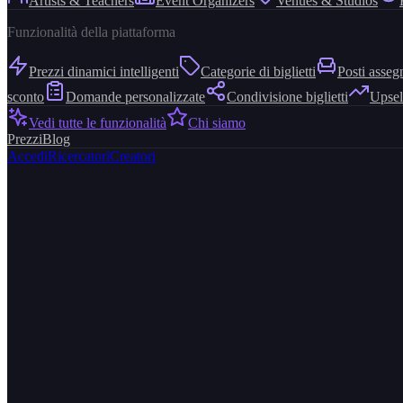
Artists & Teachers
Event Organizers
Venues & Studios
Funzionalità della piattaforma
Prezzi dinamici intelligenti
Categorie di biglietti
Posti asseg
sconto
Domande personalizzate
Condivisione biglietti
Upsel
Vedi tutte le funzionalità
Chi siamo
Prezzi
Blog
Accedi
Ricercatori
Creatori