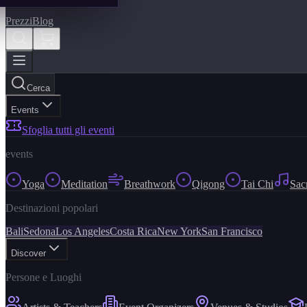
Prezzi
Blog
Cerca
Events
Sfoglia tutti gli eventi
events
Yoga
Meditation
Breathwork
Qigong
Tai Chi
Sac
Destinazioni popolari
Bali
Sedona
Los Angeles
Costa Rica
New York
San Francisco
Discover
Persone e Luoghi