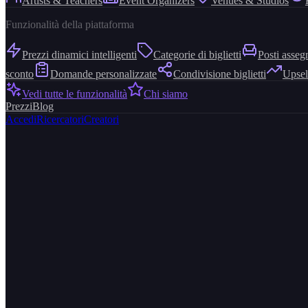
Artists & Teachers
Event Organizers
Venues & Studios
Funzionalità della piattaforma
Prezzi dinamici intelligenti
Categorie di biglietti
Posti asseg
sconto
Domande personalizzate
Condivisione biglietti
Upsel
Vedi tutte le funzionalità
Chi siamo
Prezzi
Blog
Accedi
Ricercatori
Creatori