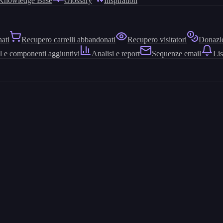
Knowledge Base
Glossary
Inspiration
nati
Recupero carrelli abbandonati
Recupero visitatori
Donazio
l e componenti aggiuntivi
Analisi e report
Sequenze email
Lis