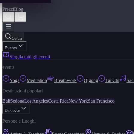
Prezzi
Blog
Cerca
Events
Sfoglia tutti gli eventi
events
Yoga
Meditation
Breathwork
Qigong
Tai Chi
Sac
Destinazioni popolari
Bali
Sedona
Los Angeles
Costa Rica
New York
San Francisco
Discover
Persone e Luoghi