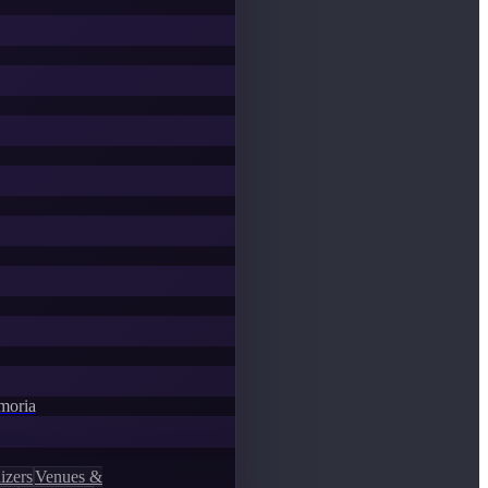
emoria
izers
Venues &