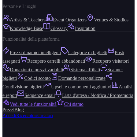
Persone e Luoghi
Artists & Teachers
Event Organizers
Venues & Studios
Knowledge Base
Glossary
Inspiration
Funzionalità della piattaforma
Prezzi dinamici intelligenti
Categorie di biglietti
Posti
assegnati
Recupero carrelli abbandonati
Recupero visitatori
Donazioni e prezzi variabili
Sistema affiliati
Scanner
biglietti
Codici sconto
Domande personalizzate
Condivisione biglietti
Upsell e componenti aggiuntivi
Analisi
e report
Sequenze email
Lista d'attesa / Notifica / Promemoria
Vedi tutte le funzionalità
Chi siamo
Prezzi
Blog
Accedi
Ricercatori
Creatori