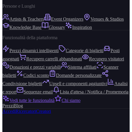
Persone e Luoghi
Artists & Teachers
Event Organizers
Venues & Studios
Knowledge Base
Glossary
Inspiration
Funzionalità della piattaforma
Prezzi dinamici intelligenti
Categorie di biglietti
Posti
assegnati
Recupero carrelli abbandonati
Recupero visitatori
Donazioni e prezzi variabili
Sistema affiliati
Scanner
biglietti
Codici sconto
Domande personalizzate
Condivisione biglietti
Upsell e componenti aggiuntivi
Analisi
e report
Sequenze email
Lista d'attesa / Notifica / Promemoria
Vedi tutte le funzionalità
Chi siamo
Prezzi
Blog
Accedi
Ricercatori
Creatori