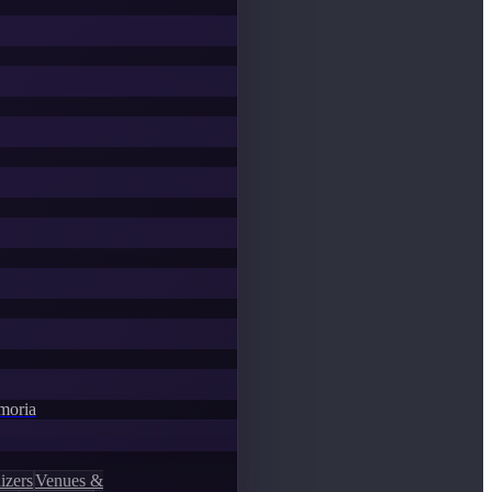
emoria
izers
Venues &