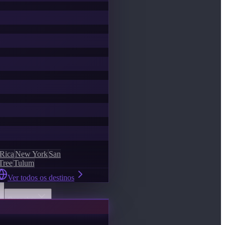
 Rica
New York
San
Tree
Tulum
Ver todos os destinos
Descobrir