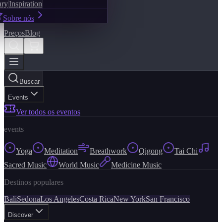
ary
Inspiration
Sobre nós
Preços
Blog
Buscar
Events
Ver todos os eventos
events
Yoga
Meditation
Breathwork
Qigong
Tai Chi
Sacred Music
World Music
Medicine Music
Destinos populares
Bali
Sedona
Los Angeles
Costa Rica
New York
San Francisco
Discover