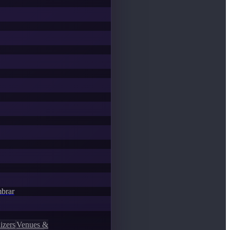
mbrar
izers
Venues &