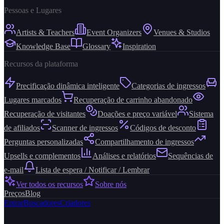
Pessoas e Lugares
Artists & Teachers
Event Organizers
Venues & Studios
Knowledge Base
Glossary
Inspiration
Recursos da plataforma
Precificação dinâmica inteligente
Categorias de ingressos
Lugares marcados
Recuperação de carrinho abandonado
Recuperação de visitantes
Doações e preço variável
Sistema
de afiliados
Scanner de ingressos
Códigos de desconto
Perguntas personalizadas
Compartilhamento de ingressos
Upsells e complementos
Análises e relatórios
Sequências de
e-mail
Lista de espera / Notificar / Lembrar
Ver todos os recursos
Sobre nós
Preços
Blog
Entrar
Buscadores
Criadores