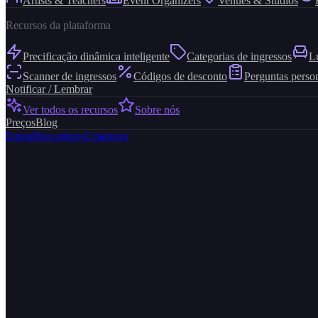
Artists & Teachers
Event Organizers
Venues & Studios
Recursos da plataforma
Precificação dinâmica inteligente
Categorias de ingressos
L
Scanner de ingressos
Códigos de desconto
Perguntas perso
Notificar / Lembrar
Ver todos os recursos
Sobre nós
Preços
Blog
Entrar
Buscadores
Criadores