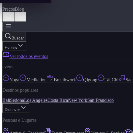
Preços
Blog
Buscar
Events
Ver todos os eventos
events
Yoga
Meditation
Breathwork
Qigong
Tai Chi
Sac
Destinos populares
Bali
Sedona
Los Angeles
Costa Rica
New York
San Francisco
Discover
Pessoas e Lugares