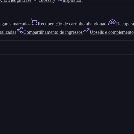
Knowledge Base
Glossary
Inspiration
ugares marcados
Recuperação de carrinho abandonado
Recuperaç
nalizadas
Compartilhamento de ingressos
Upsells e complemento