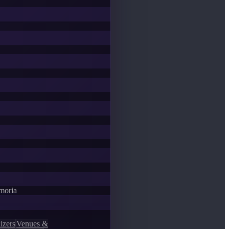
emoria
izers
Venues &