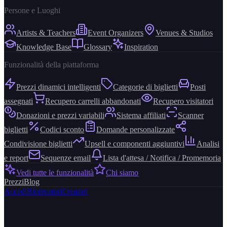
Persone e Luoghi
Artists & Teachers
Event Organizers
Venues & Studios
Knowledge Base
Glossary
Inspiration
Funzionalità della piattaforma
Prezzi dinamici intelligenti
Categorie di biglietti
Posti
assegnati
Recupero carrelli abbandonati
Recupero visitatori
Donazioni e prezzi variabili
Sistema affiliati
Scanner
biglietti
Codici sconto
Domande personalizzate
Condivisione biglietti
Upsell e componenti aggiuntivi
Analisi
e report
Sequenze email
Lista d'attesa / Notifica / Promemoria
Vedi tutte le funzionalità
Chi siamo
Prezzi
Blog
Accedi
Ricercatori
Creatori