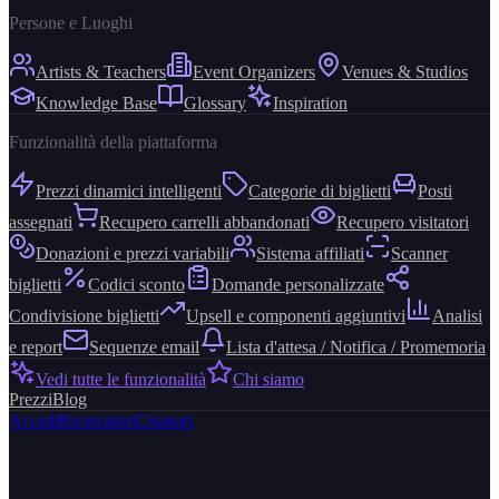
Persone e Luoghi
Artists & Teachers
Event Organizers
Venues & Studios
Knowledge Base
Glossary
Inspiration
Funzionalità della piattaforma
Prezzi dinamici intelligenti
Categorie di biglietti
Posti
assegnati
Recupero carrelli abbandonati
Recupero visitatori
Donazioni e prezzi variabili
Sistema affiliati
Scanner
biglietti
Codici sconto
Domande personalizzate
Condivisione biglietti
Upsell e componenti aggiuntivi
Analisi
e report
Sequenze email
Lista d'attesa / Notifica / Promemoria
Vedi tutte le funzionalità
Chi siamo
Prezzi
Blog
Accedi
Ricercatori
Creatori