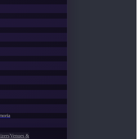
emoria
izers
Venues &