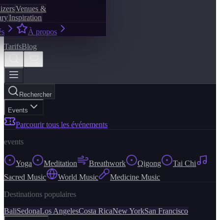
izers
Venues &
ary
Inspiration
és
À propos
Tarifs
Blog
Rechercher
Events
Parcourir tous les événements
events
Yoga
Meditation
Breathwork
Qigong
Tai Chi
Sacred Music
World Music
Medicine Music
Destinations populaires
Bali
Sedona
Los Angeles
Costa Rica
New York
San Francisco