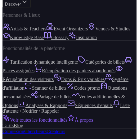
Discover
Personnes & Lieux
Artists & Teachers
Event Organizers
Venues & Studios
Knowledge Base
Glossary
Inspiration
Fonctionnalités de la plateforme
Tarification dynamique intelligente
Catégories de billets
Places assignées
Récupération des paniers abandonnés
Récupération des visiteurs
Dons & Prix variables
Système
d'affiliation
Scanner de billets
Codes promo
Questions
personnalisées
Partage de billets
Ventes additionnelles &
Options
Analyses & Rapports
Séquences d'emails
Liste
d'attente / Notifier / Rappeler
Voir toutes les fonctionnalités
À propos
Tarifs
Blog
Connexion
Chercheurs
Créateurs