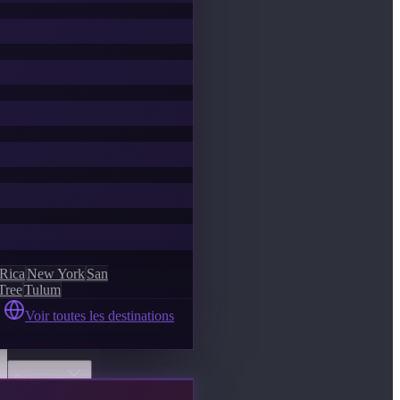
 Rica
New York
San
Tree
Tulum
Voir toutes les destinations
Découvrir