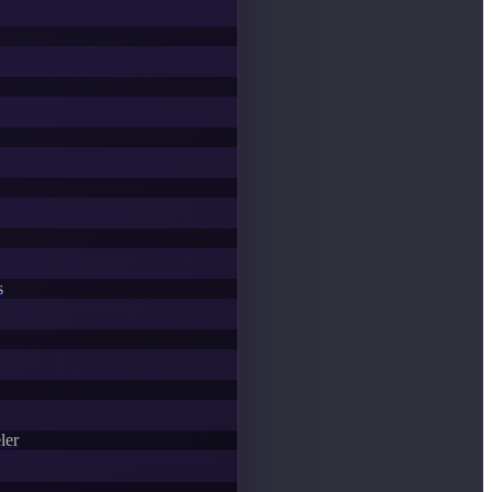
s
ler