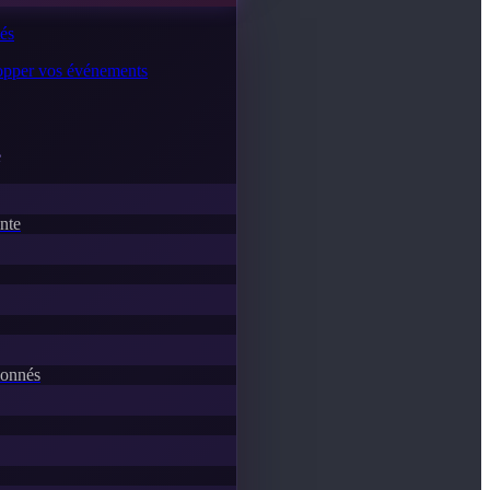
tés
lopper vos événements
e
ente
donnés