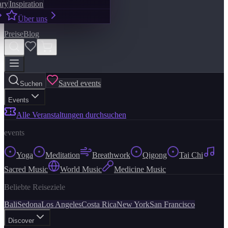
ary
Inspiration
Über uns
Preise
Blog
Saved events
Suchen
Events
Alle Veranstaltungen durchsuchen
events
Yoga
Meditation
Breathwork
Qigong
Tai Chi
Sacred Music
World Music
Medicine Music
Beliebte Reiseziele
Bali
Sedona
Los Angeles
Costa Rica
New York
San Francisco
Discover