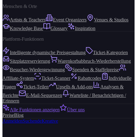
Menschen & Orte
Artists & Teachers
Event Organizers
Venues & Studios
Knowledge Base
Glossary
Inspiration
Plattform-Funktionen
Intelligente dynamische Preisgestaltung
Ticket-Kategorien
Sitzplatzreservierung
Warenkorbabbruch-Wiederherstellung
Besucher-Wiedergewinnung
Spenden & Staffelpreise
Affiliate-System
Ticket-Scanner
Rabattcodes
Individuelle
Fragen
Ticket-Teilen
Upsells & Add-ons
Analysen &
Berichte
E-Mail-Sequenzen
Warteliste / Benachrichtigen /
Erinnern
Alle Funktionen anzeigen
Über uns
Preise
Blog
Anmelden
Suchende
Kreative