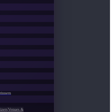
Erinnern
izers
Venues &