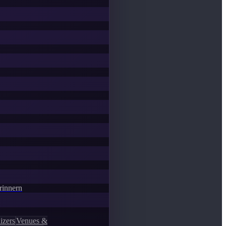
Erinnern
izers
Venues &