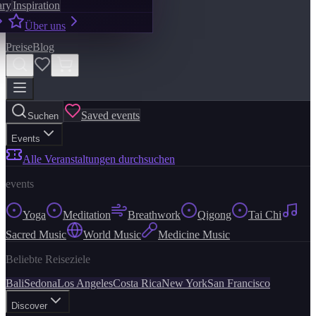
ary
Inspiration
Über uns
Preise
Blog
Saved events
Suchen
Events
Alle Veranstaltungen durchsuchen
events
Yoga
Meditation
Breathwork
Qigong
Tai Chi
Sacred Music
World Music
Medicine Music
Beliebte Reiseziele
Bali
Sedona
Los Angeles
Costa Rica
New York
San Francisco
Discover