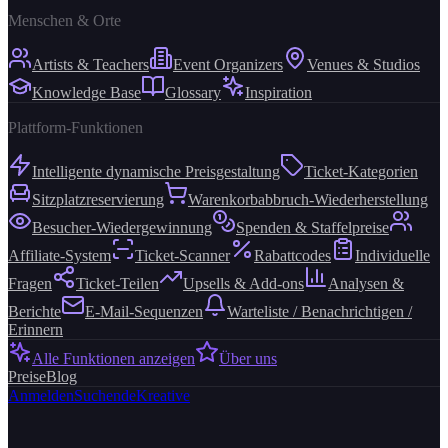
Menschen & Orte
Artists & Teachers
Event Organizers
Venues & Studios
Knowledge Base
Glossary
Inspiration
Plattform-Funktionen
Intelligente dynamische Preisgestaltung
Ticket-Kategorien
Sitzplatzreservierung
Warenkorbabbruch-Wiederherstellung
Besucher-Wiedergewinnung
Spenden & Staffelpreise
Affiliate-System
Ticket-Scanner
Rabattcodes
Individuelle
Fragen
Ticket-Teilen
Upsells & Add-ons
Analysen &
Berichte
E-Mail-Sequenzen
Warteliste / Benachrichtigen /
Erinnern
Alle Funktionen anzeigen
Über uns
Preise
Blog
Anmelden
Suchende
Kreative